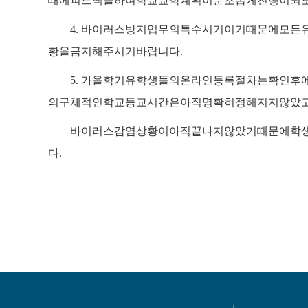
때에
피드백을
하여
학교교학계획이
순조롭게
진행이
되
4.
바이러스
방지업무의
특수시기이기
때문에
모든
황을
금지해
주시기
바랍니다
.
5.
가을학기
유학생들의
온라인등록절차는
확인후
의
구체적인
학교등교시간은
아직
명확히
정해지지
않았
바이러스
감염상황이
아직
끝나지
않았기
때문에
학
다
.