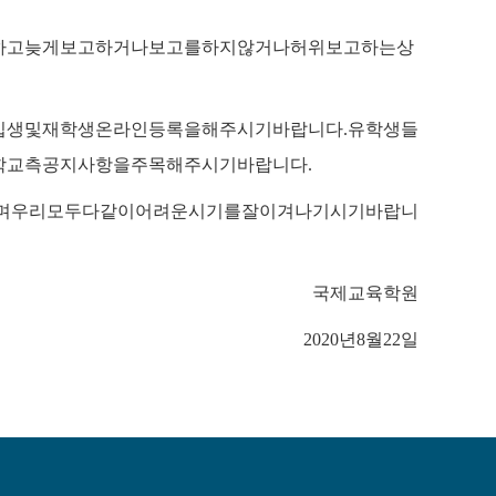
하고
늦게
보고하거나
보고를
하지
않거나
허위보고하는
상
입생
및
재학생온라인등록을
해주시기
바랍니다
.
유학생들
학교측
공지사항을
주목해주시기
바랍니다
.
며
우리
모두
다같이
어려운
시기를
잘
이겨나기시기
바랍니
국제교육학원
2020
년
8
월
22
일