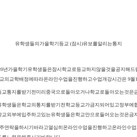
유학생들의
가을학기
등교
(
잠시
)
유보를
알리는
통지
20
년
가을학기
유학생들은
잠시
학교로
등교하지
않을
것을
공지해드
교의
교학배정에
따라
온라인수업을
진행하고
수업개강시간은
9
월
등교통지를
받기전
미리
중국으로
돌아오거나
학교로
돌아오는것은
유학생들은
학교의
통지를
받기전
학교등교가
금지되어
있고
정부에
학교
외부에
입주하고
있는
유학생들은
학교안으로
들어오는것은
금
주
연락을
하시기
바라고
열심히
온라인수업을
진행하고
온라인수업