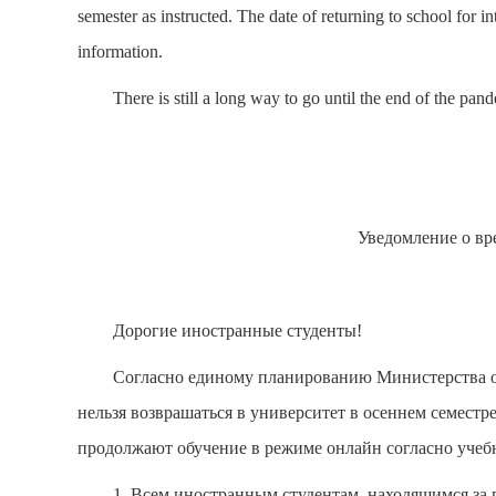
semester as instructed. The date of returning to school for i
information.
There is still a long way to go until the end of the pa
Уведомление
о вр
Дорогие
иностранные студенты!
Согласно
единому планированию Министерства об
нельзя возврашаться в университет в осеннем семестре
продолжают обучение в режиме онлайн согласно учебно
1. Всем иностранным студентам, находящимся за 