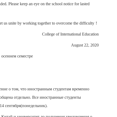
cided. Please keep an eye on the school notice for lasted
et us unite by working together to overcome the difficulty
！
College of International Education
August 22, 2020
 осеннем семестре
ние о том, что иностранным студентам временно
общена отдельно. Все иностранные студенты
14 сентября(понедельник).
в Китай и университет до получения уведомления о