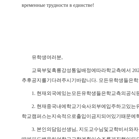
временные трудности в единстве!
유학생
여러분
,
교육부
및
흑룡강성
통일배정에
따라
학교측에서
20
추후
공지를
기다려
주시기
바랍니다
.
모든
유학생들은
학
1.
현재
외국에
있는
모든
유학생들은
학교측의
공식
2.
현재
중국내에
학교기숙사
외부에
입주하고
있는
학교캠퍼스는
지속적으로
출입이
금지되어
있기
때문에
3.
본인의
담임선생님
,
지도교수님
및
교학비서와
자