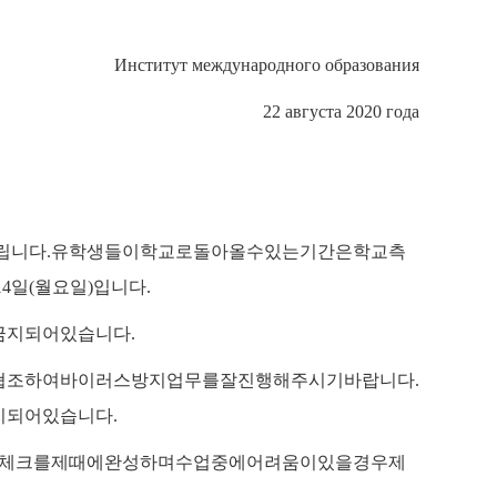
Институт
международного образования
22 августа 2020 года
립니다
.
유학생들이
학교로
돌아올수
있는
기간은
학교측
14
일
(
월요일
)
입니다
.
금지되어
있습니다
.
협조하여
바이러스
방지업무를
잘
진행해
주시기
바랍니다
.
지되어
있습니다
.
체크를
제때에
완성하며
수업중에
어려움이
있을
경우
제