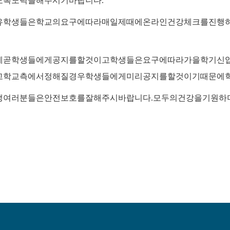
도록
노력을
해주시기
바랍니다
.
유학생들은
학교의
요구에
따라
매일
제때에
온라인건강체크를
진행
에
곧
학생들에게
공지를
할것이고
학생들은
요구에
따라
가을학기
신
고
학교측에서
정해질
경우
학생들에게
미리
공지를
할것이기
때문에
생
여러분들은
안전보호를
잘
해주시바랍니다
.
모두의
건강을
기원하