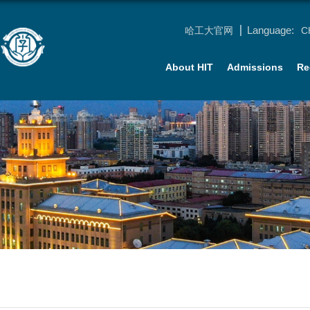
Language:
哈工大官网
C
About HIT
Admissions
Re