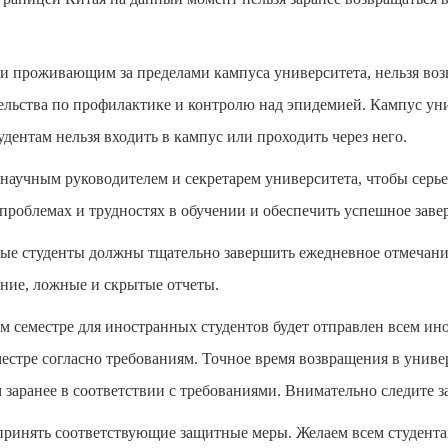
и проживающим за пределами кампуса университета, нельзя воз
тельства по профилактике и контролю над эпидемией. Кампус ун
ентам нельзя входить в кампус или проходить через него.
 научным руководителем и секретарем университета, чтобы серь
проблемах и трудностях в обучении и обеспечить успеш
ное
заве
ые студенты должны тщательно завершить ежедневное отмечание
дние, ложные и скрытые отчеты.
ем семестре для иностранных студентов будет отправлен всем ин
естре согласно требованиям. Точное время возвращени
я
в универ
м заранее в соответствии с требованиями. Внимательно следите 
принять соответствующие защитные меры. Желаем всем студентам