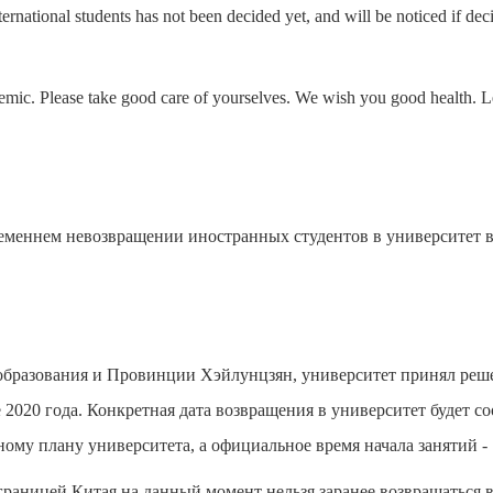
nternational students has not been decided yet, and will be noticed if de
ndemic. Please take good care of yourselves. We wish you good health. L
еменнем невозвращении иностранных студентов в университет в
разования и Провинции Хэйлунцзян, университет принял реше
 2020 года. Конкретная дата возвращения в университет бу
дет
со
му плану университета, а официальное время начала занятий - 
границей Китая на данный момент нельзя заранее возвращаться 